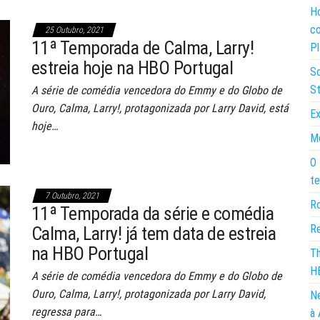
Ho
co
25 Outubro, 2021
11ª Temporada de Calma, Larry!
Pl
estreia hoje na HBO Portugal
So
St
A série de comédia vencedora do Emmy e do Globo de
Ouro, Calma, Larry!, protagonizada por Larry David, está
Ex
hoje…
Mo
O 
te
7 Outubro, 2021
Ro
11ª Temporada da série e comédia
Re
Calma, Larry! já tem data de estreia
na HBO Portugal
Th
H
A série de comédia vencedora do Emmy e do Globo de
Ouro, Calma, Larry!, protagonizada por Larry David,
Ne
regressa para…
à 