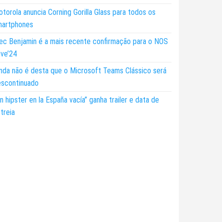
torola anuncia Corning Gorilla Glass para todos os
martphones
ec Benjamin é a mais recente confirmação para o NOS
ive’24
nda não é desta que o Microsoft Teams Clássico será
escontinuado
n hipster en la España vacía” ganha trailer e data de
treia