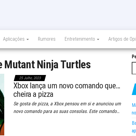
Aplicações
Rumores
Entretenimento
Artigos de Op
P
 Mutant Ninja Turtles
25 Julho, 2023
Xbox lança um novo comando que…
cheira a pizza
Se gosta de pizza, a Xbox pensou em si e anunciou um
Ma
novo comando para as suas consolas. Este comando…
no
Ba
ap