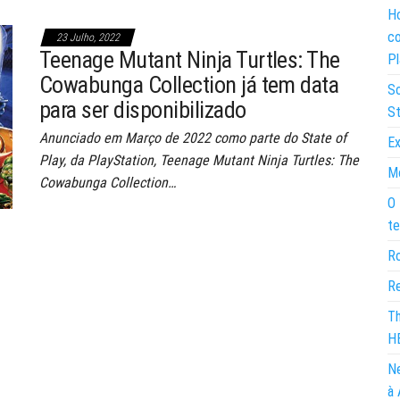
Ho
co
23 Julho, 2022
Teenage Mutant Ninja Turtles: The
Pl
Cowabunga Collection já tem data
So
para ser disponibilizado
St
Anunciado em Março de 2022 como parte do State of
Ex
Play, da PlayStation, Teenage Mutant Ninja Turtles: The
Mo
Cowabunga Collection…
O 
te
Ro
Re
Th
H
Ne
à 