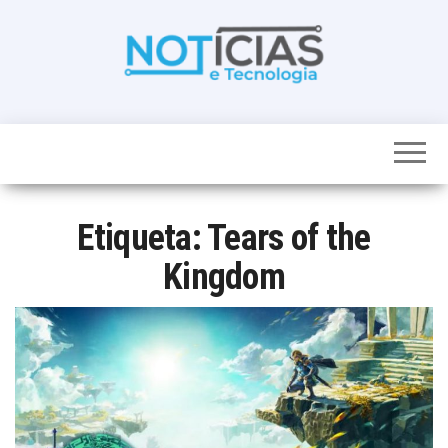
Skip
to
the
content
Noticias e
Tudo sobre
noticias de
Tecnologia
Tecnologia e
Entretenimento
num só lugar
Etiqueta:
Tears of the
Kingdom