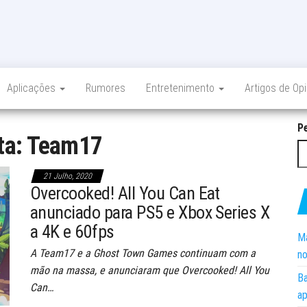
Aplicações
Rumores
Entretenimento
Artigos de Op
P
ta:
Team17
21 Julho, 2020
Overcooked! All You Can Eat
anunciado para PS5 e Xbox Series X
a 4K e 60fps
Ma
A Team17 e a Ghost Town Games continuam com a
no
mão na massa, e anunciaram que Overcooked! All You
Ba
Can…
ap