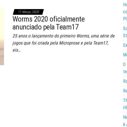
Ho
co
11 Março, 2020
Worms 2020 oficialmente
Pl
anunciado pela Team17
So
St
25 anos o lançamento do primeiro Worms, uma série de
jogos que foi criada pela Microprose e pela Team17,
Ex
eis…
Mo
O 
te
Ro
Re
Th
H
Ne
à 