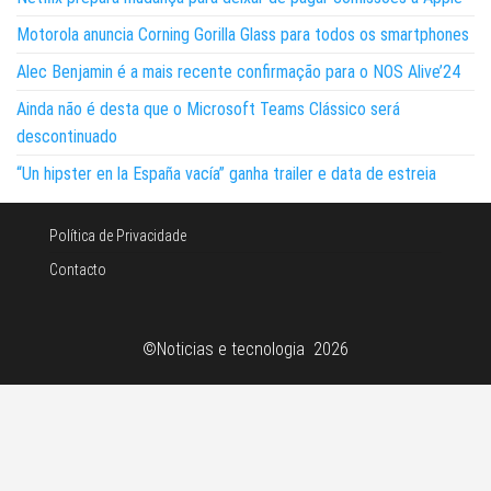
Motorola anuncia Corning Gorilla Glass para todos os smartphones
Alec Benjamin é a mais recente confirmação para o NOS Alive’24
Ainda não é desta que o Microsoft Teams Clássico será
descontinuado
“Un hipster en la España vacía” ganha trailer e data de estreia
Política de Privacidade
Contacto
©Noticias e tecnologia 2026