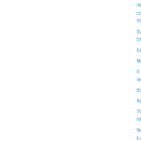
Ho
co
Pl
So
St
Ex
Mo
O 
te
Ro
Re
Th
H
Ne
à 