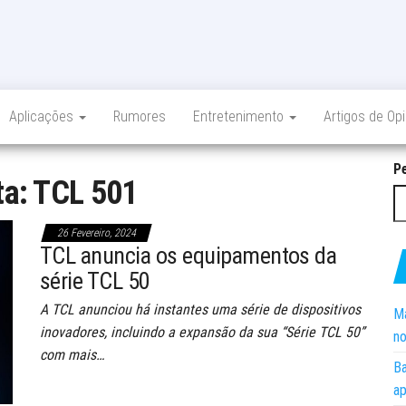
Aplicações
Rumores
Entretenimento
Artigos de Op
P
ta:
TCL 501
26 Fevereiro, 2024
TCL anuncia os equipamentos da
série TCL 50
A TCL anunciou há instantes uma série de dispositivos
Ma
inovadores, incluindo a expansão da sua “Série TCL 50”
no
com mais…
Ba
ap