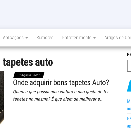
Aplicações
Rumores
Entretenimento
Artigos de Op
P
:
tapetes auto
8 Agosto, 2020
Onde adquirir bons tapetes Auto?
Quem é que possui uma viatura e não gosta de ter
tapetes no mesmo? É que alem de melhorar a…
Ma
no
Ba
ap