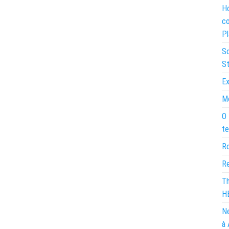
Ho
co
Pl
So
St
Ex
Mo
O 
te
Ro
Re
Th
H
Ne
à 