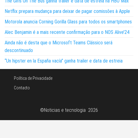
The Girls On The Bus ganha trailer e data de estreia na HBO Max
Netflix prepara mudança para deixar de pagar comissões à Apple
Motorola anuncia Corning Gorilla Glass para todos os smartphones
Alec Benjamin é a mais recente confirmação para o NOS Alive’24
Ainda não é desta que o Microsoft Teams Clássico será
descontinuado
“Un hipster en la España vacía” ganha trailer e data de estreia
Política de Privacidade
Contacto
©Noticias e tecnologia 2026