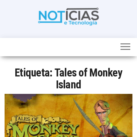
Skip
to
the
content
Noticias e
Tudo sobre
noticias de
Tecnologia
Tecnologia e
Entretenimento
num só lugar
Etiqueta:
Tales of Monkey
Island