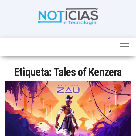
Skip
to
the
content
Noticias e
Tudo sobre
noticias de
Tecnologia
Tecnologia e
Entretenimento
num só lugar
Etiqueta:
Tales of Kenzera