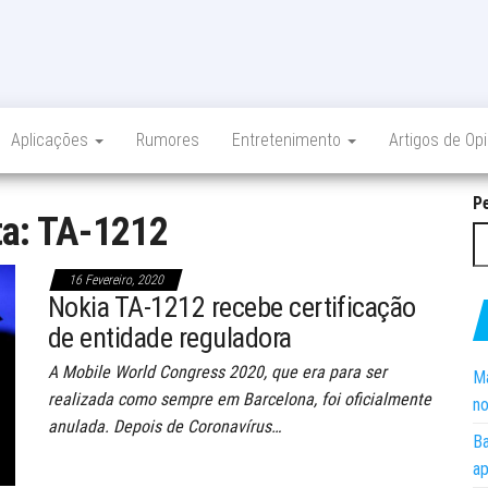
Aplicações
Rumores
Entretenimento
Artigos de Op
P
ta:
TA-1212
16 Fevereiro, 2020
Nokia TA-1212 recebe certificação
de entidade reguladora
A Mobile World Congress 2020, que era para ser
Ma
realizada como sempre em Barcelona, foi oficialmente
no
anulada. Depois de Coronavírus…
Ba
ap