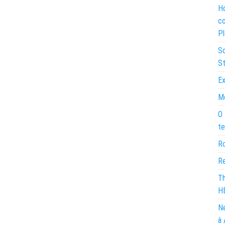
Ho
co
Pl
So
St
Ex
Mo
O 
te
Ro
Re
Th
H
Ne
à 