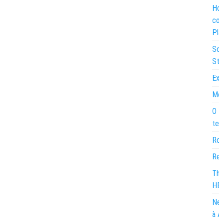
Ho
co
Pl
So
St
Ex
Mo
O 
te
Ro
Re
Th
H
Ne
à 