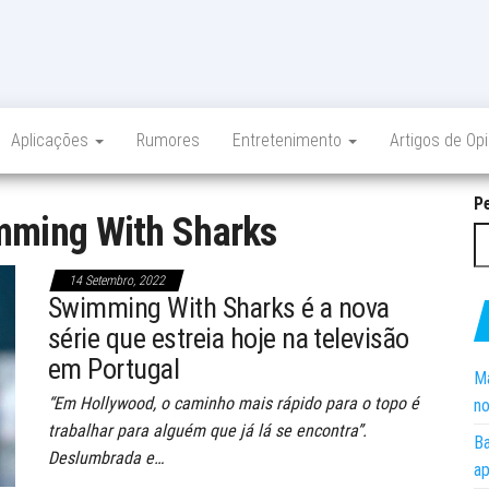
Aplicações
Rumores
Entretenimento
Artigos de Op
P
ming With Sharks
14 Setembro, 2022
Swimming With Sharks é a nova
série que estreia hoje na televisão
em Portugal
Ma
“Em Hollywood, o caminho mais rápido para o topo é
no
trabalhar para alguém que já lá se encontra”.
Ba
Deslumbrada e…
ap