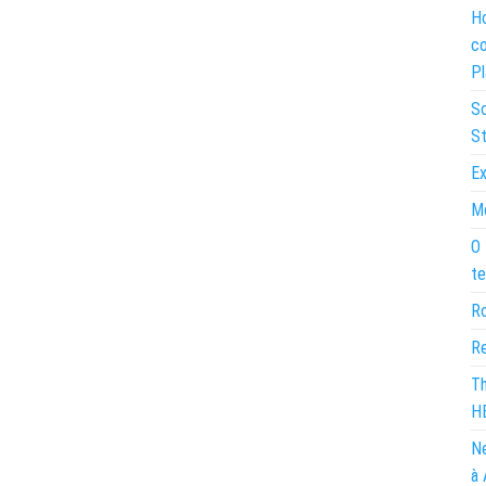
Ho
co
Pl
So
St
Ex
Mo
O 
te
Ro
Re
Th
H
Ne
à 