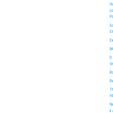
Ho
co
Pl
So
St
Ex
Mo
O 
te
Ro
Re
Th
H
Ne
à 