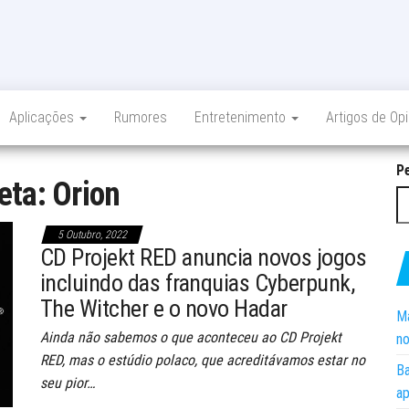
Aplicações
Rumores
Entretenimento
Artigos de Op
P
eta:
Orion
5 Outubro, 2022
CD Projekt RED anuncia novos jogos
incluindo das franquias Cyberpunk,
The Witcher e o novo Hadar
Ma
Ainda não sabemos o que aconteceu ao CD Projekt
no
RED, mas o estúdio polaco, que acreditávamos estar no
Ba
seu pior…
ap