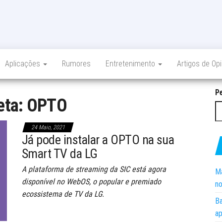
Aplicações
Rumores
Entretenimento
Artigos de Op
P
eta:
OPTO
24 Maio, 2021
Já pode instalar a OPTO na sua
Smart TV da LG
A plataforma de streaming da SIC está agora
Ma
disponível no WebOS, o popular e premiado
no
ecossistema de TV da LG.
Ba
ap