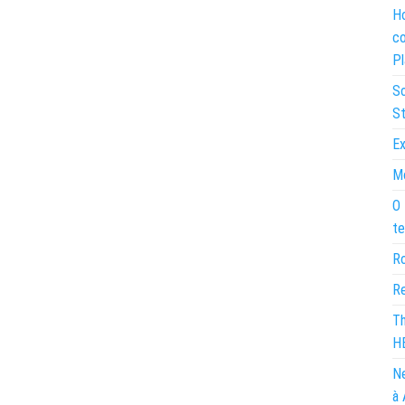
Ho
co
Pl
So
St
Ex
Mo
O 
te
Ro
Re
Th
H
Ne
à 