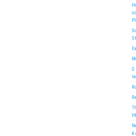
Ho
co
Pl
So
St
Ex
Mo
O 
te
Ro
Re
Th
H
Ne
à 