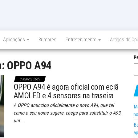
Aplicações
Rumores
Entretenimento
Artigos de Op
P
a:
OPPO A94
8 Março, 2021
OPPO A94 é agora oficial com ecrã
AMOLED e 4 sensores na traseira
A OPPO anunciou oficialmente o novo A94, que tal
Ma
como o seu nome sugere, chega para substituir o A93,
no
um…
Ba
ap