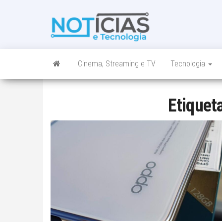
Skip
to
Noticias e
Tudo sobre
the
noticias de
Tecnologia
content
Tecnologia e
Entretenimento
num só lugar
Cinema, Streaming e TV
Tecnologia
Etiquet