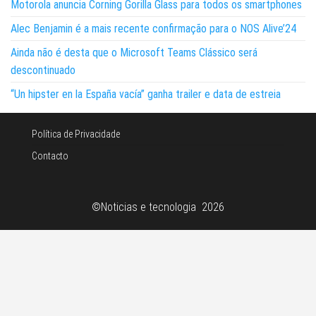
Motorola anuncia Corning Gorilla Glass para todos os smartphones
Alec Benjamin é a mais recente confirmação para o NOS Alive’24
Ainda não é desta que o Microsoft Teams Clássico será
descontinuado
“Un hipster en la España vacía” ganha trailer e data de estreia
Política de Privacidade
Contacto
©Noticias e tecnologia 2026