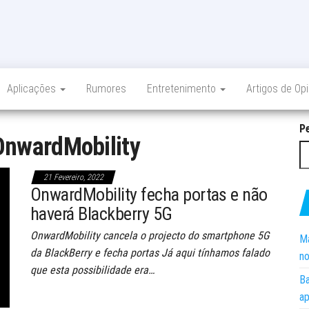
Aplicações
Rumores
Entretenimento
Artigos de Op
P
OnwardMobility
21 Fevereiro, 2022
OnwardMobility fecha portas e não
haverá Blackberry 5G
OnwardMobility cancela o projecto do smartphone 5G
Ma
da BlackBerry e fecha portas Já aqui tínhamos falado
no
que esta possibilidade era…
Ba
ap