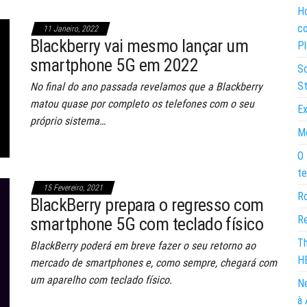
Ho
co
11 Janeiro, 2022
Blackberry vai mesmo lançar um
Pl
smartphone 5G em 2022
So
St
No final do ano passada revelamos que a Blackberry
matou quase por completo os telefones com o seu
Ex
próprio sistema…
Mo
O 
te
15 Fevereiro, 2021
Ro
BlackBerry prepara o regresso com
Re
smartphone 5G com teclado físico
Th
BlackBerry poderá em breve fazer o seu retorno ao
H
mercado de smartphones e, como sempre, chegará com
um aparelho com teclado físico.
Ne
à 