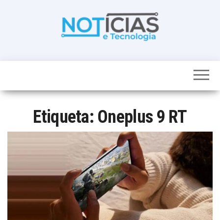
Skip
to
the
content
Noticias e
Tudo sobre
noticias de
Tecnologia
Tecnologia e
Entretenimento
num só lugar
Etiqueta:
Oneplus 9 RT