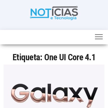
Skip
to
the
content
Noticias e
Tudo sobre
noticias de
Tecnologia
Tecnologia e
Entretenimento
num só lugar
Etiqueta:
One UI Core 4.1