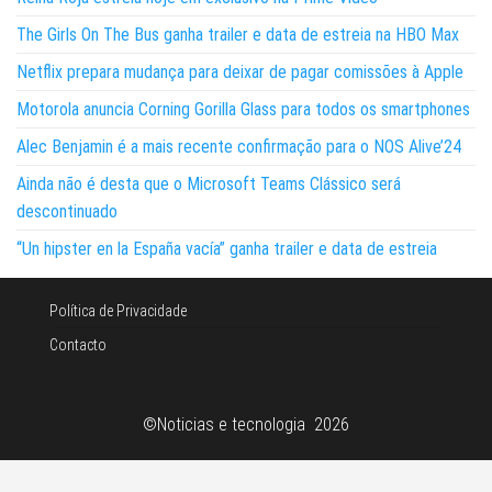
The Girls On The Bus ganha trailer e data de estreia na HBO Max
Netflix prepara mudança para deixar de pagar comissões à Apple
Motorola anuncia Corning Gorilla Glass para todos os smartphones
Alec Benjamin é a mais recente confirmação para o NOS Alive’24
Ainda não é desta que o Microsoft Teams Clássico será
descontinuado
“Un hipster en la España vacía” ganha trailer e data de estreia
Política de Privacidade
Contacto
©Noticias e tecnologia 2026