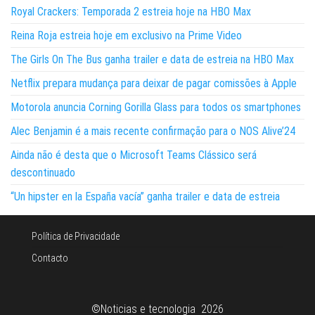
Royal Crackers: Temporada 2 estreia hoje na HBO Max
Reina Roja estreia hoje em exclusivo na Prime Video
The Girls On The Bus ganha trailer e data de estreia na HBO Max
Netflix prepara mudança para deixar de pagar comissões à Apple
Motorola anuncia Corning Gorilla Glass para todos os smartphones
Alec Benjamin é a mais recente confirmação para o NOS Alive’24
Ainda não é desta que o Microsoft Teams Clássico será
descontinuado
“Un hipster en la España vacía” ganha trailer e data de estreia
Política de Privacidade
Contacto
©Noticias e tecnologia 2026