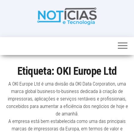
Skip
to
the
content
Noticias e
Tudo sobre
noticias de
Tecnologia
Tecnologia e
Entretenimento
num só lugar
Etiqueta:
OKI Europe Ltd
A OKI Europe Ltd é uma divisão da OKI Data Corporation, uma
marca global business-to-business dedicada à criação de
impressoras, aplicações e serviços rentáveis e profissionais,
concebidos para aumentar a eficiência dos negócios de hoje e
de amanhã.
A empresa está bem estabelecida como uma das principais
marcas de impressoras da Europa, em termos de valor e