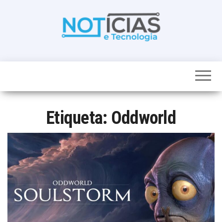
Skip
to
the
content
Noticias e
Tudo sobre
noticias de
Tecnologia
Tecnologia e
Entretenimento
num só lugar
Etiqueta:
Oddworld