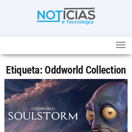
Skip
to
the
content
Noticias e
Tudo sobre
noticias de
Tecnologia
Tecnologia e
Entretenimento
num só lugar
Etiqueta:
Oddworld Collection