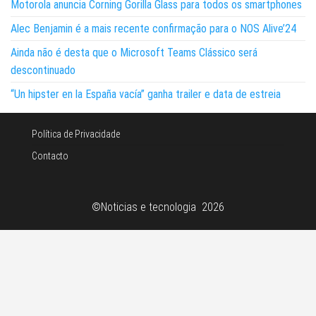
Motorola anuncia Corning Gorilla Glass para todos os smartphones
Alec Benjamin é a mais recente confirmação para o NOS Alive’24
Ainda não é desta que o Microsoft Teams Clássico será
descontinuado
“Un hipster en la España vacía” ganha trailer e data de estreia
Política de Privacidade
Contacto
©Noticias e tecnologia 2026