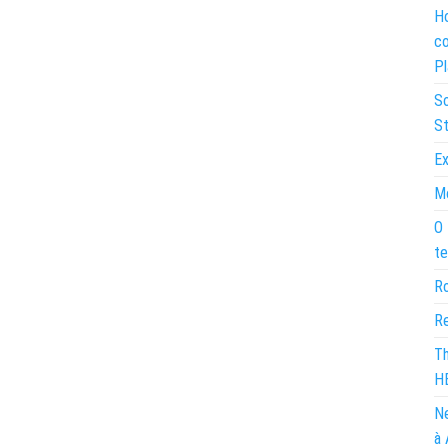
Ho
co
Pl
So
St
Ex
Mo
O 
te
Ro
Re
Th
H
Ne
à 