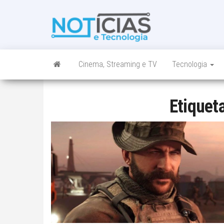
Skip
to
Noticias e
Tudo sobre
the
noticias de
Tecnologia
content
Tecnologia e
Entretenimento
num só lugar
Cinema, Streaming e TV
Tecnologia
Etiquet