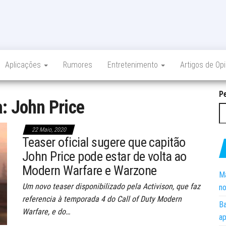
Aplicações
Rumores
Entretenimento
Artigos de Op
P
a:
John Price
22 Maio, 2020
Teaser oficial sugere que capitão
John Price pode estar de volta ao
Modern Warfare e Warzone
Ma
Um novo teaser disponibilizado pela Activison, que faz
no
referencia à temporada 4 do Call of Duty Modern
Ba
Warfare, e do…
ap