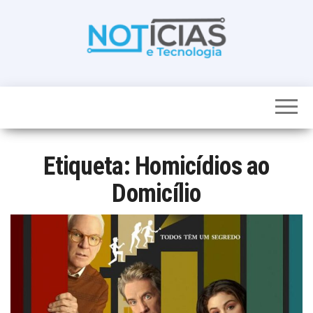
Skip
to
the
content
Noticias e
Tudo sobre
noticias de
Tecnologia
Tecnologia e
Entretenimento
num só lugar
Etiqueta:
Homicídios ao
Domicílio