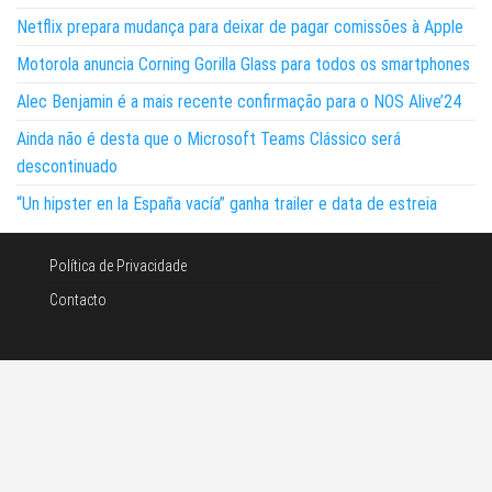
Netflix prepara mudança para deixar de pagar comissões à Apple
Motorola anuncia Corning Gorilla Glass para todos os smartphones
Alec Benjamin é a mais recente confirmação para o NOS Alive’24
Ainda não é desta que o Microsoft Teams Clássico será
descontinuado
“Un hipster en la España vacía” ganha trailer e data de estreia
Política de Privacidade
Contacto
©Noticias e tecnologia 2026