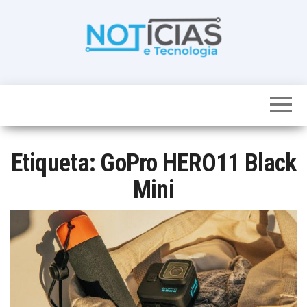
Skip
to
the
content
Noticias e
Tudo sobre
noticias de
Tecnologia
Tecnologia e
Entretenimento
num só lugar
Etiqueta:
GoPro HERO11 Black
Mini