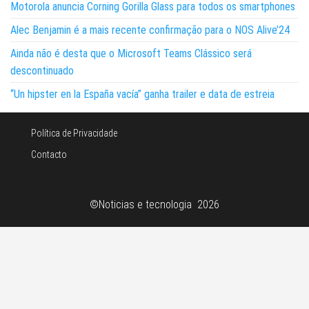
Motorola anuncia Corning Gorilla Glass para todos os smartphones
Alec Benjamin é a mais recente confirmação para o NOS Alive’24
Ainda não é desta que o Microsoft Teams Clássico será
descontinuado
“Un hipster en la España vacía” ganha trailer e data de estreia
Política de Privacidade
Contacto
©Noticias e tecnologia 2026