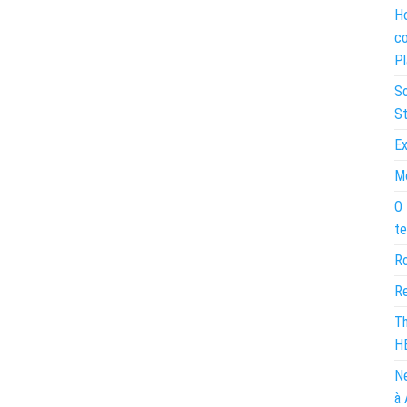
Ho
co
Pl
So
St
Ex
Mo
O 
te
Ro
Re
Th
H
Ne
à 