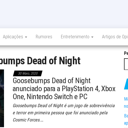
Aplicações
Rumores
Entretenimento
Artigos de Op
P
bumps Dead of Night
30 Maio, 2020
Goosebumps Dead of Night
anunciado para a PlayStation 4, Xbox
One, Nintendo Switch e PC
Ma
Goosebumps Dead of Night é um jogo de sobrevivência
no
e terror em primeira pessoa que foi anunciado pela
Ba
Cosmic Forces.…
ap