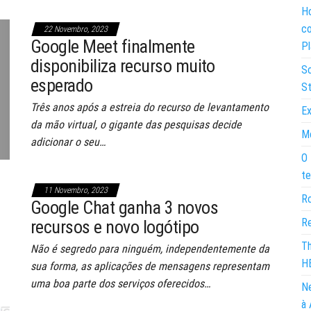
Ho
co
22 Novembro, 2023
Google Meet finalmente
Pl
disponibiliza recurso muito
So
esperado
St
Três anos após a estreia do recurso de levantamento
Ex
da mão virtual, o gigante das pesquisas decide
Mo
adicionar o seu…
O 
te
11 Novembro, 2023
Ro
Google Chat ganha 3 novos
Re
recursos e novo logótipo
Th
Não é segredo para ninguém, independentemente da
H
sua forma, as aplicações de mensagens representam
uma boa parte dos serviços oferecidos…
Ne
à 