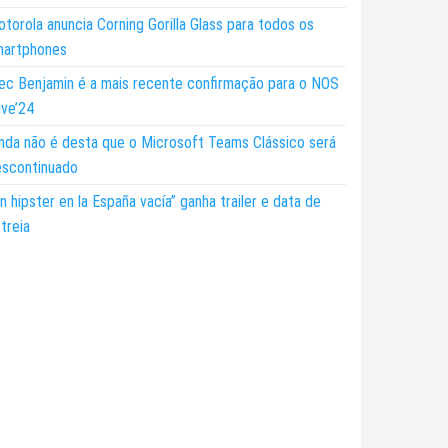
torola anuncia Corning Gorilla Glass para todos os
martphones
ec Benjamin é a mais recente confirmação para o NOS
ive’24
nda não é desta que o Microsoft Teams Clássico será
escontinuado
n hipster en la España vacía” ganha trailer e data de
treia