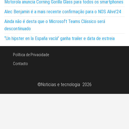
Motorola anuncia Corning Gorilla Glass para todos os smartphones
Alec Benjamin é a mais recente confirmação para o NOS Alive’24
Ainda não é desta que o Microsoft Teams Clássico será
descontinuado
“Un hipster en la España vacía” ganha trailer e data de estreia
Política de Privacidade
Contacto
©Noticias e tecnologia 2026