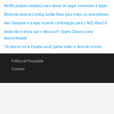
Netflix prepara mudança para deixar de pagar comissões à Apple
Motorola anuncia Corning Gorilla Glass para todos os smartphones
Alec Benjamin é a mais recente confirmação para o NOS Alive’24
Ainda não é desta que o Microsoft Teams Clássico será
descontinuado
“Un hipster en la España vacía” ganha trailer e data de estreia
Política de Privacidade
Contacto
©Noticias e tecnologia 2026