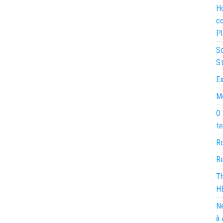
Ho
co
Pl
So
St
Ex
Mo
O 
te
Ro
Re
Th
H
Ne
à 