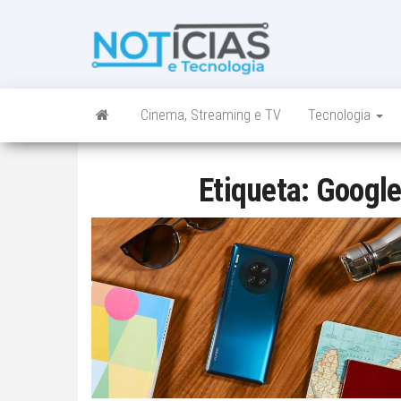
Skip
to
Noticias e
Tudo sobre
the
noticias de
Tecnologia
content
Tecnologia e
Entretenimento
num só lugar
Cinema, Streaming e TV
Tecnologia
Etiqueta:
Google