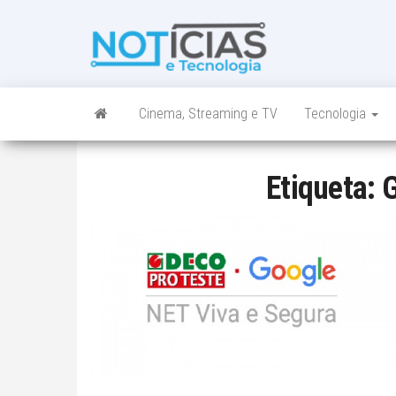
Skip
to
Noticias e
Tudo sobre
the
noticias de
Tecnologia
content
Tecnologia e
Entretenimento
num só lugar
Cinema, Streaming e TV
Tecnologia
Etiqueta:
G