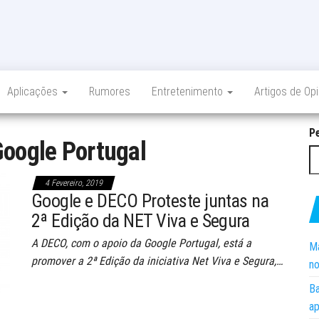
Aplicações
Rumores
Entretenimento
Artigos de Op
P
oogle Portugal
4 Fevereiro, 2019
Google e DECO Proteste juntas na
2ª Edição da NET Viva e Segura
A DECO, com o apoio da Google Portugal, está a
Ma
promover a 2ª Edição da iniciativa Net Viva e Segura,…
no
Ba
ap