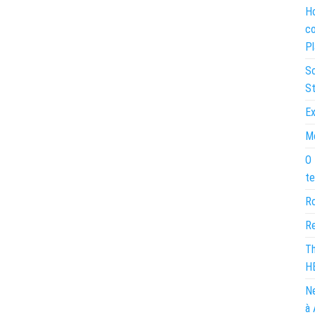
Ho
co
Pl
So
St
Ex
Mo
O 
te
Ro
Re
Th
H
Ne
à 