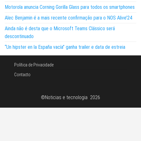
Motorola anuncia Corning Gorilla Glass para todos os smartphones
Alec Benjamin é a mais recente confirmação para o NOS Alive’24
Ainda não é desta que o Microsoft Teams Clássico será
descontinuado
“Un hipster en la España vacía” ganha trailer e data de estreia
Política de Privacidade
Contacto
©Noticias e tecnologia 2026