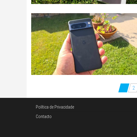
Paginação
1
2
dos
conteúdos
Política de Privacidade
Contacto