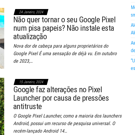
Mo
24 Janeiro, 2024
s
Não quer tornar o seu Google Pixel
Al
num pisa papeis? Não instale esta
Al
atualização
Ai
Nova dor de cabeça para alguns proprietários do
d
Google Pixel É uma sensação de déjà vu. Em outubro
“U
de 2023,…
es
15 Janeiro, 2024
Google faz alterações no Pixel
Launcher por causa de pressões
antitruste
O Google Pixel Launcher, como a maioria dos launchers
Android, possui um recurso de pesquisa universal. O
recém-lançado Android 14…