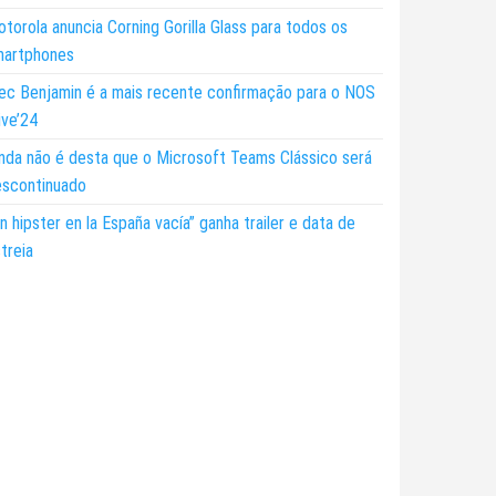
torola anuncia Corning Gorilla Glass para todos os
martphones
ec Benjamin é a mais recente confirmação para o NOS
ive’24
nda não é desta que o Microsoft Teams Clássico será
escontinuado
n hipster en la España vacía” ganha trailer e data de
treia