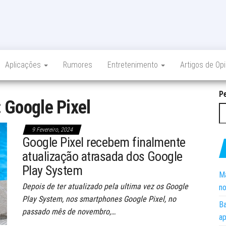
Aplicações
Rumores
Entretenimento
Artigos de Op
P
:
Google Pixel
9 Fevereiro, 2024
Google Pixel recebem finalmente
atualização atrasada dos Google
Play System
Ma
Depois de ter atualizado pela ultima vez os Google
no
Play System, nos smartphones Google Pixel, no
Ba
passado mês de novembro,…
ap