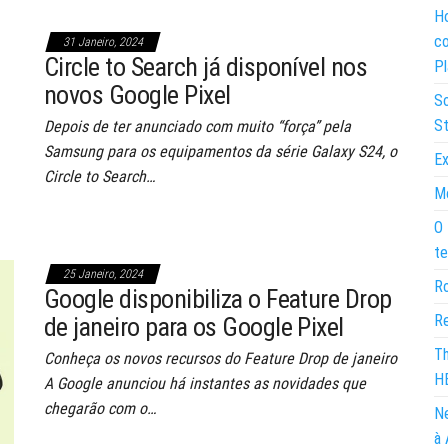
Ho
co
31 Janeiro, 2024
Circle to Search já disponível nos
Pl
novos Google Pixel
So
St
Depois de ter anunciado com muito “força” pela
Samsung para os equipamentos da série Galaxy S24, o
Ex
Circle to Search…
Mo
O 
te
25 Janeiro, 2024
Ro
Google disponibiliza o Feature Drop
Re
de janeiro para os Google Pixel
Th
Conheça os novos recursos do Feature Drop de janeiro
H
A Google anunciou há instantes as novidades que
chegarão com o…
Ne
à 