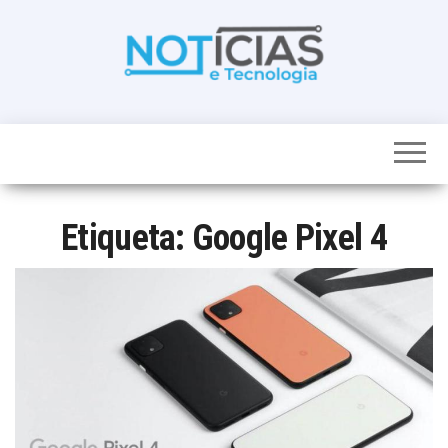
Skip
to
the
content
Noticias e
Tudo sobre
noticias de
Tecnologia
Tecnologia e
Entretenimento
num só lugar
Etiqueta:
Google Pixel 4