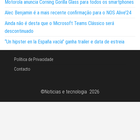
Motorola anuncia Corning Gorilla Glass para todos os smartphones
Alec Benjamin é a mais recente confirmação para o NOS Alive’24
Ainda não é desta que o Microsoft Teams Clássico será
descontinuado
“Un hipster en la España vacía” ganha trailer e data de estreia
Política de Privacidade
Contacto
©Noticias e tecnologia 2026