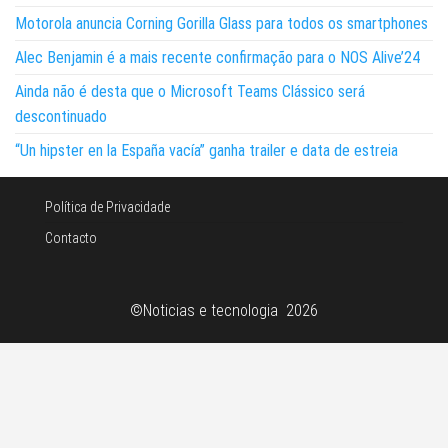
Motorola anuncia Corning Gorilla Glass para todos os smartphones
Alec Benjamin é a mais recente confirmação para o NOS Alive’24
Ainda não é desta que o Microsoft Teams Clássico será
descontinuado
“Un hipster en la España vacía” ganha trailer e data de estreia
Política de Privacidade
Contacto
©Noticias e tecnologia 2026