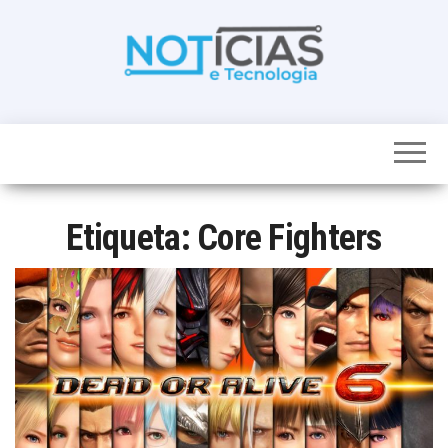
Skip
to
the
content
Noticias e
Tudo sobre
noticias de
Tecnologia
Tecnologia e
Entretenimento
num só lugar
Etiqueta:
Core Fighters