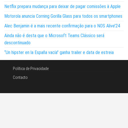
Netflix prepara mudança para deixar de pagar comissões à Apple
Motorola anuncia Corning Gorilla Glass para todos os smartphones
Alec Benjamin é a mais recente confirmação para o NOS Alive’24
Ainda não é desta que o Microsoft Teams Clássico será
descontinuado
“Un hipster en la España vacía” ganha trailer e data de estreia
Política de Privacidade
Contacto
©Noticias e tecnologia 2026