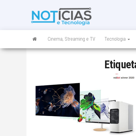
Skip
to
Noticias e
Tudo sobre
the
noticias de
Tecnologia
content
Tecnologia e
Entretenimento
num só lugar
Cinema, Streaming e TV
Tecnologia
Etiquet