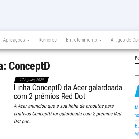
Aplicações
Rumores
Entretenimento
Artigos de Op
P
a:
ConceptD
17 Agosto, 2020
Linha ConceptD da Acer galardoada
com 2 prémios Red Dot
A Acer anunciou que a sua linha de produtos para
Ma
criativos ConceptD foi galardoada com 2 prémios Red
no
Dot por…
Ba
ap