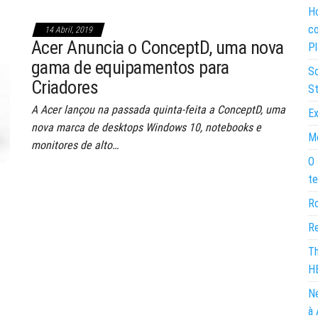
Ho
co
14 Abril, 2019
Acer Anuncia o ConceptD, uma nova
Pl
gama de equipamentos para
So
Criadores
St
A Acer lançou na passada quinta-feita a ConceptD, uma
Ex
nova marca de desktops Windows 10, notebooks e
Mo
monitores de alto…
O 
te
Ro
Re
Th
H
Ne
à 