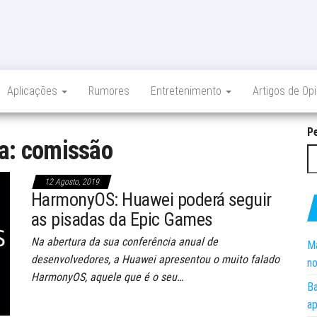
Aplicações
Rumores
Entretenimento
Artigos de Op
P
ta:
comissão
12 Agosto, 2019
HarmonyOS: Huawei poderá seguir
as pisadas da Epic Games
Na abertura da sua conferência anual de
Ma
desenvolvedores, a Huawei apresentou o muito falado
no
HarmonyOS, aquele que é o seu…
Ba
ap