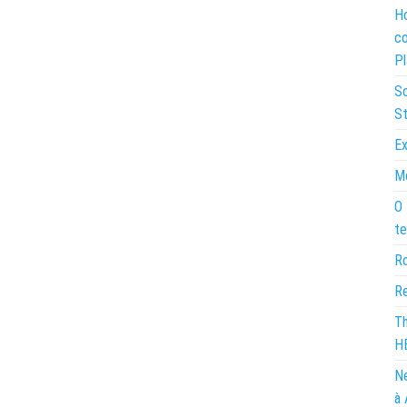
Ho
co
Pl
So
St
Ex
Mo
O 
te
Ro
Re
Th
H
Ne
à 