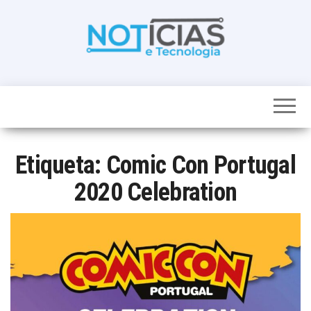
Skip
to
the
content
Noticias e
Tudo sobre
noticias de
Tecnologia
Tecnologia e
Entretenimento
num só lugar
Etiqueta:
Comic Con Portugal
2020 Celebration