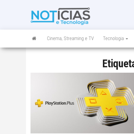
Skip
to
Noticias e
Tudo sobre
the
noticias de
Tecnologia
content
Tecnologia e
Entretenimento
num só lugar
Cinema, Streaming e TV
Tecnologia
Etiquet