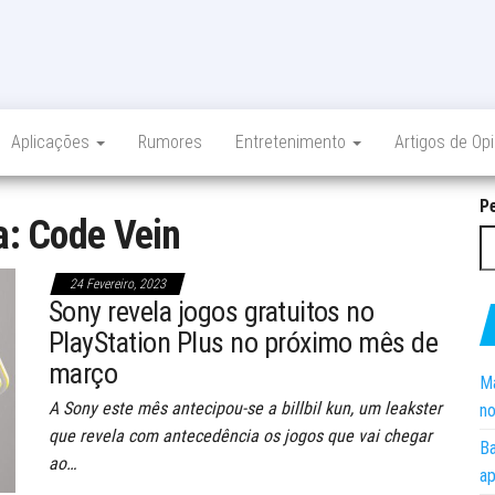
Aplicações
Rumores
Entretenimento
Artigos de Op
P
a:
Code Vein
24 Fevereiro, 2023
Sony revela jogos gratuitos no
PlayStation Plus no próximo mês de
março
Ma
A Sony este mês antecipou-se a billbil kun, um leakster
no
que revela com antecedência os jogos que vai chegar
Ba
ao…
ap