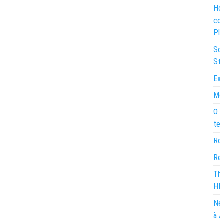
Ho
co
Pl
So
St
Ex
Mo
O 
te
Ro
Re
Th
H
Ne
à 