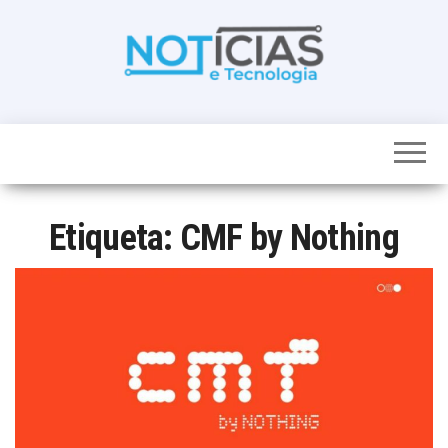
Skip
to
the
content
Noticias e
Tudo sobre
noticias de
Tecnologia
Tecnologia e
Entretenimento
num só lugar
Etiqueta:
CMF by Nothing