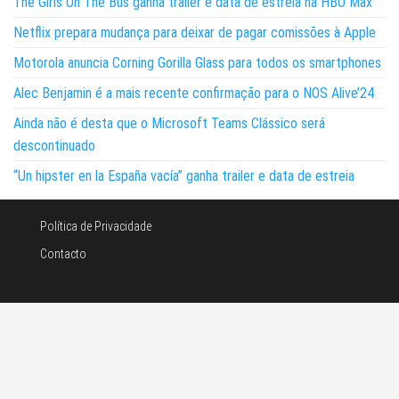
The Girls On The Bus ganha trailer e data de estreia na HBO Max
Netflix prepara mudança para deixar de pagar comissões à Apple
Motorola anuncia Corning Gorilla Glass para todos os smartphones
Alec Benjamin é a mais recente confirmação para o NOS Alive’24
Ainda não é desta que o Microsoft Teams Clássico será
descontinuado
“Un hipster en la España vacía” ganha trailer e data de estreia
Política de Privacidade
Contacto
©Noticias e tecnologia 2026