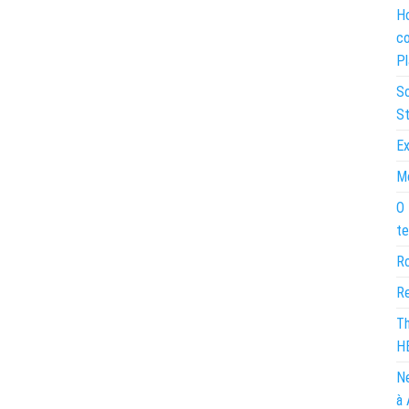
Ho
co
Pl
So
St
Ex
Mo
O 
te
Ro
Re
Th
H
Ne
à 