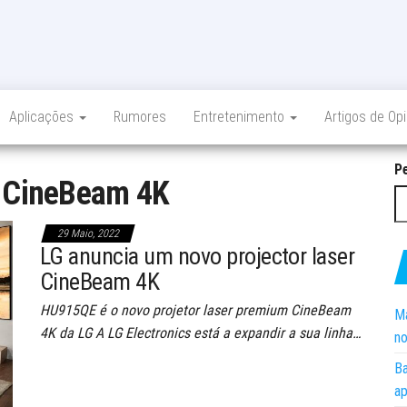
Aplicações
Rumores
Entretenimento
Artigos de Op
P
:
CineBeam 4K
29 Maio, 2022
LG anuncia um novo projector laser
CineBeam 4K
HU915QE é o novo projetor laser premium CineBeam
Ma
4K da LG A LG Electronics está a expandir a sua linha…
no
Ba
ap