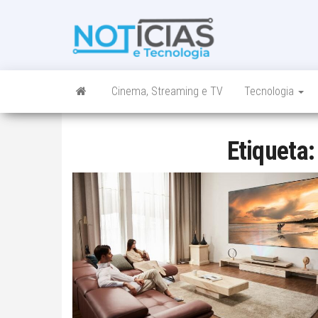
Skip
to
Noticias e
Tudo sobre
the
noticias de
Tecnologia
content
Tecnologia e
Entretenimento
num só lugar
Cinema, Streaming e TV
Tecnologia
Etiqueta