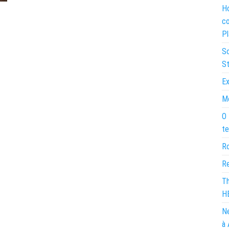
Ho
co
Pl
So
St
Ex
Mo
O 
te
Ro
Re
Th
H
Ne
à 