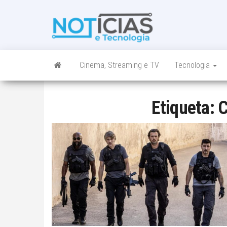
Skip
to
Noticias e
Tudo sobre
the
noticias de
Tecnologia
content
Tecnologia e
Entretenimento
num só lugar
Cinema, Streaming e TV
Tecnologia
Etiqueta:
C