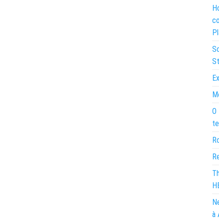
Ho
co
Pl
So
St
Ex
Mo
O 
te
Ro
Re
Th
H
Ne
à 